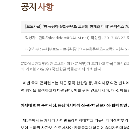
공지
사항
[보도자료] ‘한.동남아 문화콘텐츠 교류의 현재와 미래’ 콘퍼런스 개
작성자 : 관리자(leedidoo@DAUM.net) 작성일 : 2017-08-22 
파일첨부 :
문체부보도자료-한-동남아+문화콘텐츠+교류의+현재와
문화체육관광부(장관 도종환, 이하 문체부)가 후원하고 한국문화산업
래’가 8월 23일(수) 국립한글박물관에서 개최된다.
이번 국제 콘퍼런스는 최근 중국 한한령 등, 해외시장 여건 변화
력 방안을
모색하고자 마련됐다. 이를 위해 인도네시아, 태국, 베트
차세대 한류 주력시장, 동남아시아의 산·관·학 전문가와 협력 방안
제1부에서는 캐나다 사이먼프레이저대학교 커뮤니케이션학부의
보이
브라위 차관보, 인도네시아 반둥공과대학교 예술디자인대학