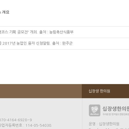
스 개요
코스 기획 공모전' 개최. 출처 : 농림축산식품부
2017년 농업인 융자 신청알림. 출처 : 완주군
십장생 한의원
70-4164-6928~9
운영 : 십장생한의원
업자등록번호 : 114-05-54038