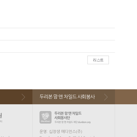
두리본 맘 앤 차일드 사회봉사
운영: 십장생 메디언스(주)