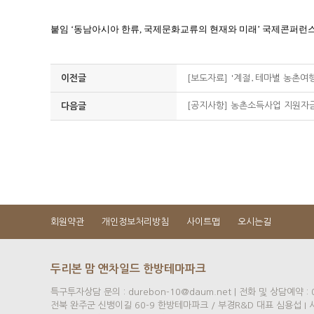
붙임 ‘동남아시아 한류, 국제문화교류의 현재와 미래’ 국제콘퍼런
이전글
[보도자료] '계절․테마별 농촌여행
[공지사항] 농촌소득사업 지원자금 
다음글
회원약관
개인정보처리방침
사이트맵
오시는길
두리본 맘 앤차일드 한방테마파크
특구투자상담 문의 : durebon-10@daum.net |
전화 및 상담예약 : 0
전북 완주군 신뱅이길 60-9 한방테마파크 / 부경R&D 대표 심용섭 I 사