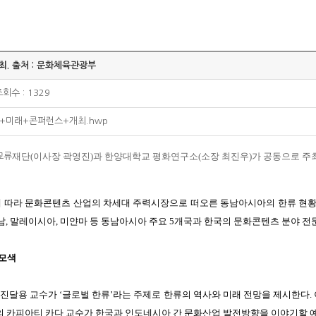
최. 출처 : 문화체육관광부
조회수 : 1329
+미래+콘퍼런스+개최.hwp
재단(이사장 곽영진)과 한양대학교 평화연구소(소장 최진우)가 공동으로
주최
교류
에 따라
문화콘텐츠 산업의 차세대 주력시장으로 떠오른 동남아시아의 한류 현
남, 말레이시아,
미얀마 등 동남아시아 주요 5개국과 한국의 문화콘텐츠 분야 전
 모색
 진달용
교수가 ‘글로벌 한류’라는 주제로 한류의 역사와 미래 전망을 제시한다.
의 카피아티 카다
교수가 한국과 인도네시아 간 문화산업 발전방향을 이야기할 