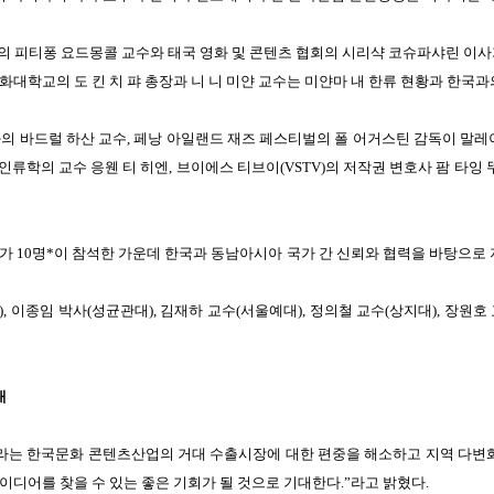
의 피티퐁
요드몽콜 교수와 태국 영화 및 콘텐츠 협회의 시리샥 코슈파샤린 이사
화대학교의 도 킨 치
퍄
총장과 니 니 미얀 교수는 미얀마 내 한류 현황과 한국
의 바드럴
하산 교수, 페낭 아일랜드 재즈 페스티벌의 폴 어거스틴 감독이 말
인류학의 교수 응웬 티
히엔, 브이에스 티브이(VSTV)의 저작권 변호사 팜 타잉
문가
10
명
*이 참석한 가운데 한국과 동남아시아 국가 간 신뢰와 협력을 바탕으로
),
이종임 박사(성균관대), 김재하 교수(서울예대), 정의철 교수(상지대), 장원호
대
이라는
한국문화 콘텐츠산업의 거대 수출시장에 대한 편중을 해소하고 지역 다변
이디어를 찾을 수 있는
좋은 기회가 될 것으로 기대한다.”라고 밝혔다.