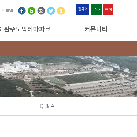
한국어
ENG
中国
사이트맵
K-완주모악테마파크
커뮤니티
Q & A